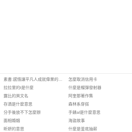
素書:感悟讓平凡人成就偉業的傳世奇書
怎麼取消信用卡
拉拉里的t是什麼
什麼是榴彈發射器
露比的英文名
阿奎那著作集
存酒是什麼意思
森林系穿搭
分手後放不下怎麼辦
手錶al是什麼意思
面相婚姻
海盜故事
昕妍的意思
什麼是釜底抽薪