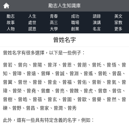
勵志人生知識庫
勵
勵志
人生
青春
成功
語錄
美文
故事
處世
高三
職場
演講
家教
人物
感恩
大學
創業
名言
更多
志
曾姓名字
曾姓名字有很多選擇，以下是一些例子：
曾若、曾向、曾陽、曾洋、曾恩、曾朋、曾奼、曾悟、曾
知、曾璋、曾遠、曾輝、曾誠、曾淵、曾遙、曾乾、曾磊、
曾翼、曾世、曾晉、曾金、曾福、曾佑、曾新、曾氣、曾
瑋、曾榮、曾堯、曾塵、曾亮、曾魏、曾虎、曾章、曾信、
曾樹、曾皓、曾蓓、曾玄、曾圖、曾歐、曾譽、曾然、曾
礫、曾野、曾昌、曾家、曾潤、曾秀
此外，還有一些具有特定含義的名字，例如：