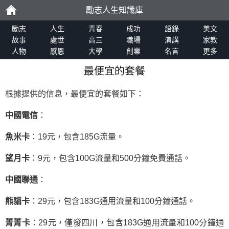
勵志人生知識庫
勵
勵志
人生
青春
成功
語錄
美文
故事
處世
高三
職場
演講
家教
人物
感恩
大學
創業
名言
更多
志
最便宜的套餐
根據提供的信息，最便宜的套餐如下：
中國電信
：
魚米卡
：19元，包含185G流量。
望月卡
：9元，包含100G流量和500分鐘免費通話。
中國聯通
：
熊貓卡
：29元，包含183G通用流量和100分鐘通話。
菁菁卡
：29元，僅發四川，包含183G通用流量和100分鐘通