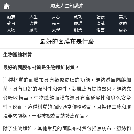
勵志人生知識庫
勵
勵志
人生
青春
成功
語錄
美文
故事
處世
高三
職場
演講
家教
人物
感恩
大學
創業
名言
更多
志
最好的面膜布是什麼
生物纖維材質
最好的面膜布材質是生物纖維材質。
這種材質的面膜布具有類似皮膚的功能，能夠透氧隔離細
菌，具有良好的吸附性和彈性，對肌膚有提拉效果，能夠充
分吸收精華。生物纖維面膜布還具有高延展性和綠色安全
性。然而，這種材質的面膜通常價格較高，且製作工藝和環
境要求嚴格，一般被視為高端護膚產品。
除了生物纖維，其他常見的面膜布材質包括無紡布、蠶絲和