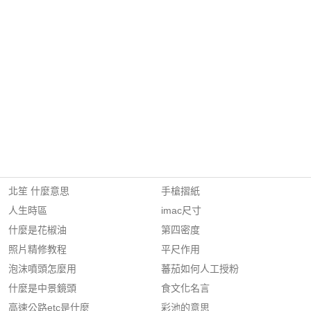
北笙 什麼意思
手槍摺紙
人生時區
imac尺寸
什麼是花椒油
第四密度
照片精修教程
平尺作用
泡沫噴頭怎麼用
蕃茄如何人工授粉
什麼是中景鏡頭
食文化名言
高速公路etc是什麼
彩池的意思