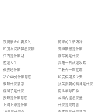
夜爬紫金山要多久
簡單的生活語錄
和朋友沒話聊怎麼辦
鄉紳階層是什麼
江西是什麼湖
發酵乳是什麼
遊遊人生
武隆一日旅遊攻略
傣族吃什麼
三教合一窟在哪
鉆介60分什麼意思
印度假期多少天
很緊什麼意思
抗美援朝的精神是什麼
煤溜子是什麼
南北半球四季
授時是什麼意思
戒指內徑怎麼量
上綱上線是什麼
什麼是競聘書
18年是什麼命
看不到是什麼意思