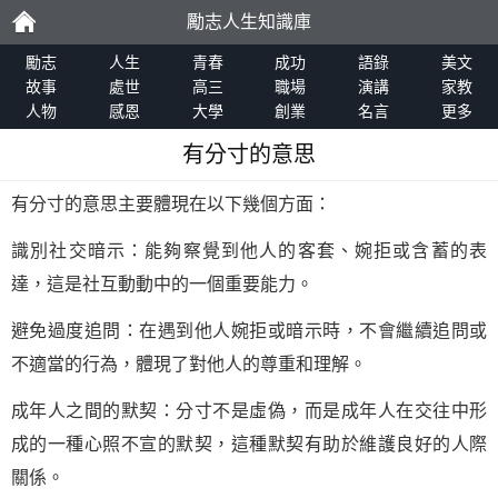
勵志人生知識庫
勵
勵志
人生
青春
成功
語錄
美文
故事
處世
高三
職場
演講
家教
人物
感恩
大學
創業
名言
更多
志
有分寸的意思
有分寸的意思主要體現在以下幾個方面：
識別社交暗示：能夠察覺到他人的客套、婉拒或含蓄的表
達，這是社互動動中的一個重要能力。
避免過度追問：在遇到他人婉拒或暗示時，不會繼續追問或
不適當的行為，體現了對他人的尊重和理解。
成年人之間的默契：分寸不是虛偽，而是成年人在交往中形
成的一種心照不宣的默契，這種默契有助於維護良好的人際
關係。