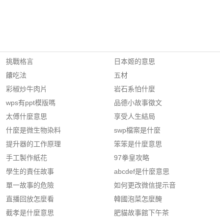
挑戰格言
日本姬的意思
饢吃法
五材
彩椒炒牛肉片
岩石系怕什麼
wps有ppt模版嗎
品德小故事徵文
太傅什麼意思
享受人生結局
什麼是微生物染料
swp檔案是什麼
提升器的工作原理
笨笨是什麼意思
手工製作紙花
97拳皇攻略
學生的責任故事
abcdef是什麼意思
單一故事的危險
如何更改微信提示音
直播回放怎麼看
韓國泡菜怎麼醃
截孝是什麼意思
肥貓故事館下午茶