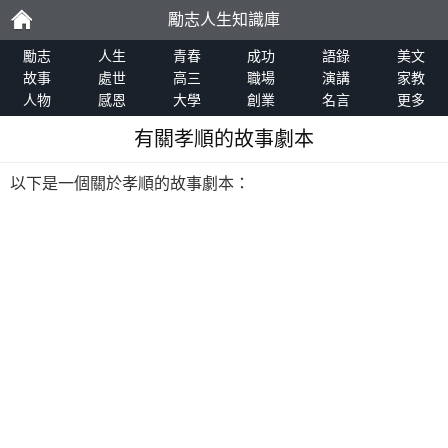
勵志人生知識庫
勵
勵志
人生
青春
成功
語錄
美文
故事
處世
高三
職場
演講
家教
人物
感恩
大學
創業
名言
更多
志
有關孝順的故事劇本
以下是一個關於孝順的故事劇本：