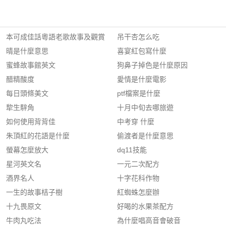
本可成佳話粵語老歌故事及觀賞
吊干杏怎么吃
晴是什麼意思
喜宴紅包寫什麼
蜜蜂故事館英文
狗鼻子掉色是什麼原因
醋精酸度
愛情是什麼電影
每日頭條美文
ptf檔案是什麼
犂生騂角
十月中旬去哪旅遊
如何使用背背佳
中考穿 什麼
朱頂紅的花語是什麼
偷渡者是什麼意思
螢幕怎麼放大
dq11技能
星河英文名
一元二次配方
酒界名人
十字花科作物
一生的故事桔子樹
紅蜘蛛怎麼辦
十九畏原文
好喝的水果茶配方
牛肉丸吃法
為什麼唱高音會破音