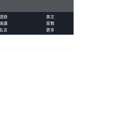
語錄
美文
演講
家教
名言
更多