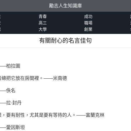
勵志人生知識庫
生
青春
成功
世
高三
職場
恩
大學
創業
有關耐心的名言佳句
：
——柏拉圖
智者總把它放在房間裡。——米南德
——佚名
——拉·封丹
榜樣，要有耐性，尤其是要有等待的人。——富蘭克林
——愛因斯坦