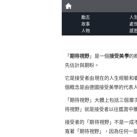
勵
勵志
人
故事
處
人物
感
志
「
期待視野
」是一個
接受美學
的
先估計與期盼。
它是接受者由現在的人生經驗和
個概念是由德國接受美學的代表
「期待視野」大體上包括三個層
待視野」就是接受者以往鑑賞中
接受者的「期待視野」不是一成
寬著「期待視野」，因為任何一