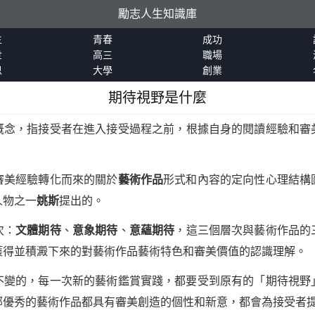
勵志人生知識庫
生
青春
成功
世
高三
職場
恩
大學
創業
期待視野是什麼
概念，指接受者在進入接受過程之前，根據自身的閱讀經驗和審
審美經驗轉化而來的關於
藝術作品
形式和內容的定向性心理結構
人物之一
姚斯
提出的。
次：
文體期待
、
意象期待
、
意蘊期待
，這三個層次與藝術作品的
獲得並積澱下來的對藝術作品藝術特色和審美價值的認識理解。
不變的，每一次新的藝術鑑賞實踐，都要受到原有的「期待視野
部優秀的藝術作品都具有審美創造的個性和新意，都會為接受者