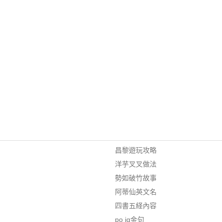
昌黎遊玩攻略
洋芋叉叉做法
勢如破竹故事
阿蒂仙英文名
四書五経內容
po ig金句