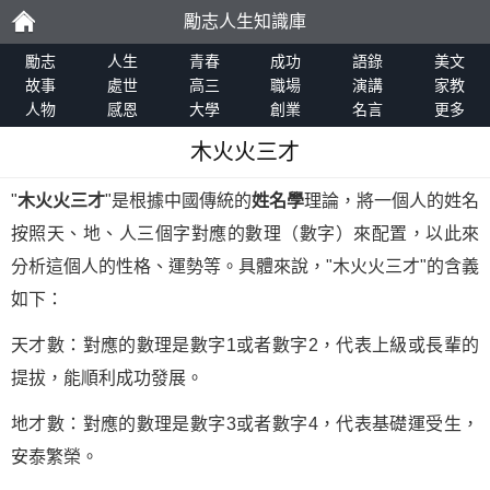
勵志人生知識庫
勵
勵志
人生
青春
成功
語錄
美文
故事
處世
高三
職場
演講
家教
人物
感恩
大學
創業
名言
更多
志
木火火三才
"
木火火三才
"是根據中國傳統的
姓名學
理論，將一個人的姓名
按照天、地、人三個字對應的數理（數字）來配置，以此來
分析這個人的性格、運勢等。具體來說，"木火火三才"的含義
如下：
天才數：對應的數理是數字1或者數字2，代表上級或長輩的
提拔，能順利成功發展。
地才數：對應的數理是數字3或者數字4，代表基礎運受生，
安泰繁榮。