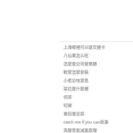
上海哪裡可以退交通卡
八仙果怎么吃
怎麼查公司營業額
軟管怎麼安裝
小老公啥意思
菜花是什麼梗
仴茶
叨被
番茄蛋豆腐
catch me if you can故事
高壓蒸氣滅菌原理