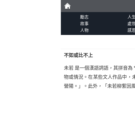
勵
勵志
人
故事
處
人物
感
志
不如或比不上
未若 是一個漢語詞語，其拼音為 *wè
物或情況。在某些文人作品中，
營陽。」。此外，「未若柳絮因