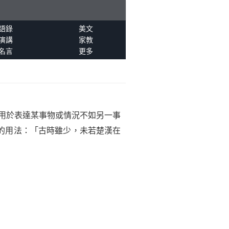
語錄
美文
演講
家教
名言
更多
用於表達某事物或情況不如另一事
的用法：「古時雖少，未若楚漢在