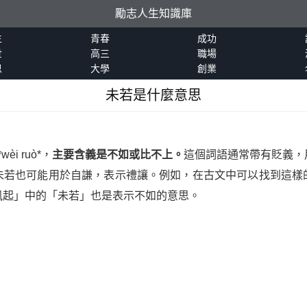
勵志人生知識庫
生
青春
成功
世
高三
職場
恩
大學
創業
未若是什麼意思
i ruò*，
主要含義是不如或比不上。
這個詞語通常帶有貶義，
未若也可能用於自謙，表示禮讓。例如，在古文中可以找到這樣
風起」中的「未若」也是表示不如的意思。