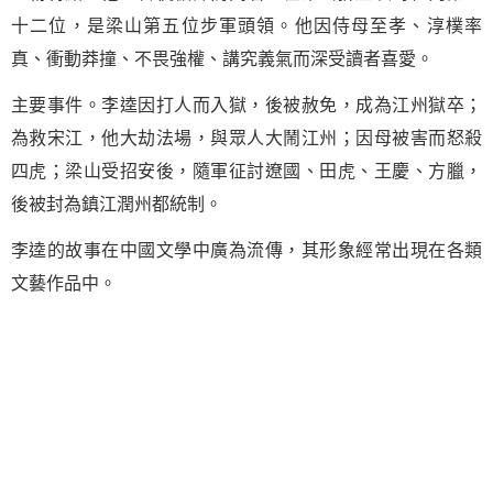
十二位，是梁山第五位步軍頭領。他因侍母至孝、淳樸率
真、衝動莽撞、不畏強權、講究義氣而深受讀者喜愛。
主要事件。李逵因打人而入獄，後被赦免，成為江州獄卒；
為救宋江，他大劫法場，與眾人大鬧江州；因母被害而怒殺
四虎；梁山受招安後，隨軍征討遼國、田虎、王慶、方臘，
後被封為鎮江潤州都統制。
李逵的故事在中國文學中廣為流傳，其形象經常出現在各類
文藝作品中。