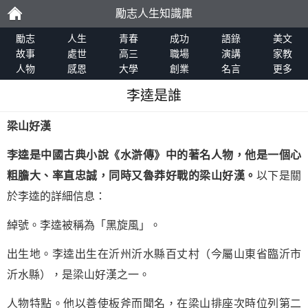
勵志人生知識庫
勵
勵志
人生
青春
成功
語錄
美文
故事
處世
高三
職場
演講
家教
人物
感恩
大學
創業
名言
更多
志
李逵是誰
梁山好漢
李逵是中國古典小說
《水滸傳》
中的著名人物，他是一個心
粗膽大、率直忠誠，同時又魯莽好戰的梁山好漢。
以下是關
於李逵的詳細信息：
綽號。李逵被稱為「黑旋風」。
出生地。李逵出生在沂州沂水縣百丈村（今屬山東省臨沂市
沂水縣），是梁山好漢之一。
人物特點。他以善使板斧而聞名，在梁山排座次時位列第二