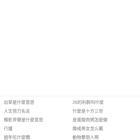
出草是什麼意思
26的利群叫什麼
人生努力名言
什麼是十方三世
燭影斧聲是什麼意思
皮蛋瘦肉粥怎麼做
行爐
婚戒男女怎么戴
過年吃什麼糖
動物繫戀人啊