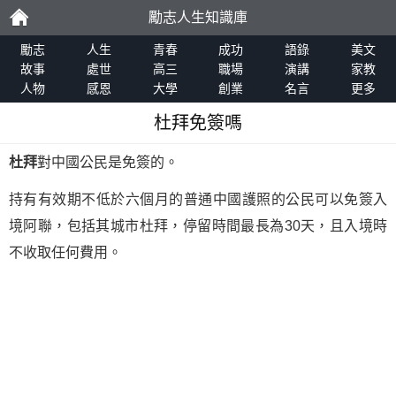
勵志人生知識庫
勵
勵志
人生
青春
成功
語錄
美文
故事
處世
高三
職場
演講
家教
人物
感恩
大學
創業
名言
更多
志
杜拜免簽嗎
杜拜
對中國公民是免簽的。
持有有效期不低於六個月的普通中國護照的公民可以免簽入
境阿聯，包括其城市杜拜，停留時間最長為30天，且入境時
不收取任何費用。