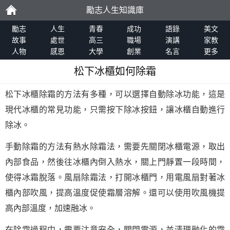
勵志人生知識庫
勵
勵志
人生
青春
成功
語錄
美文
故事
處世
高三
職場
演講
家教
人物
感恩
大學
創業
名言
更多
志
松下冰櫃如何除霜
松下冰櫃除霜的方法有多種，可以選擇自動除冰功能，這是
現代冰櫃的常見功能，只需按下除冰按鈕，讓冰櫃自動進行
除冰。
手動除霜的方法有熱水除霜法，需要先關閉冰櫃電源，取出
內部食品，然後往冰櫃內倒入熱水，關上門靜置一段時間，
使得冰霜脫落。風扇除霜法，打開冰櫃門，用電風扇對著冰
櫃內部吹風，提高溫度促使霜層溶解。還可以使用吹風機提
高內部溫度，加速融冰。
在除霜過程中，需要注意安全，關閉電源，並清理融化的霜