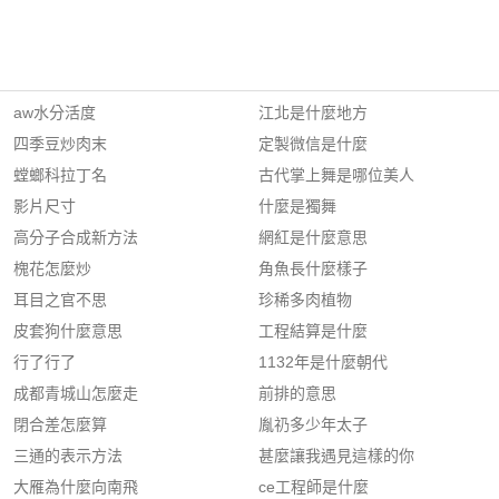
aw水分活度
江北是什麼地方
四季豆炒肉末
定製微信是什麼
螳螂科拉丁名
古代掌上舞是哪位美人
影片尺寸
什麼是獨舞
高分子合成新方法
網紅是什麼意思
槐花怎麼炒
角魚長什麼樣子
耳目之官不思
珍稀多肉植物
皮套狗什麼意思
工程結算是什麼
行了行了
1132年是什麼朝代
成都青城山怎麼走
前排的意思
閉合差怎麼算
胤礽多少年太子
三通的表示方法
甚麼讓我遇見這樣的你
大雁為什麼向南飛
ce工程師是什麼