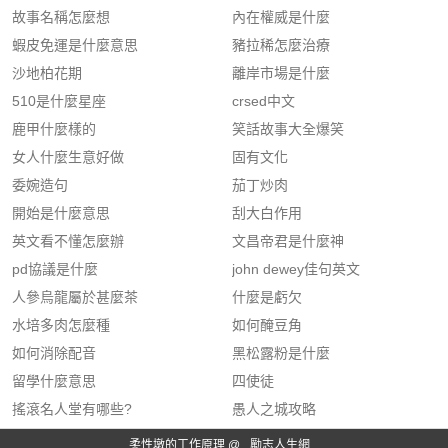
故事名稱怎麼想
內在權威是什麼
蝦皮免運是什麼意思
豬拉稀怎麼治療
沙地柏花期
離岸市場是什麼
510是什麼星座
crsed中文
鹿甲什麼樣的
笑話故事大全爆笑
女人什麼生意好做
固有文化
委婉造句
茄丁炒肉
開始是什麼意思
刮大白作用
英文看不懂怎麼辦
文昌帝君是什麼神
pd協議是什麼
john dewey佳句英文
人參烏龍屬於甚麼茶
什麼是虧欠
水培多肉怎麼種
如何醃豆角
如何消除配音
黑松露粉是什麼
留學什麼意思
四使徒
搖滾名人堂有哪些?
愚人之城攻略
柔性墩的工作原理 @
勵志人生網