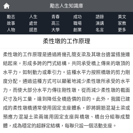
勵志人生知識庫
勵
勵志
人生
青春
成功
語錄
美文
故事
處世
高三
職場
演講
家教
人物
感恩
大學
創業
名言
更多
志
柔性墩的工作原理
柔性墩的工作原理是通過將幾孔簡支梁及其墩台適當措施連
結起來，形成多跨的門式結構，共同承受橋上傳來的墩頂的
水平力，如制動力或牽引力。這種水平力按照橋墩的剪力剛
度分配，通過這種方式可以顯著地減少柔性墩所承受的水平
力，而使大部分水平力傳往剛性墩，從而減少柔性墩的截面
尺寸及圬工量，達到降低全橋造價的目的。此外，我國已建
成的柔性墩橋通常使用固定支座體系，即將鋼筋混凝土梁或
預應力混凝土梁兩端用固定支座與橋墩、橋台分組聯成整
體，成為穩定的超靜定結構，每聯只設一個活動支座。