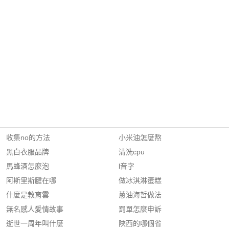
收集no的方法
小米油怎麼熬
黑白衣服品牌
清洗cpu
馬蜂酒怎麼泡
l音字
阿斯里斯腱在哪
做冰淇淋蛋糕
什麼是教育雲
蔥油海哲做法
無名感人愛情故事
罰單怎麼申訴
逝世一周年叫什麼
陜西的哪個省