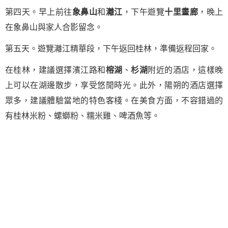
第四天。早上前往
象鼻山
和
灕江
，下午遊覽
十里畫廊
，晚上
在象鼻山與家人合影留念。
第五天。遊覽灕江精華段，下午返回桂林，準備返程回家。
在桂林，建議選擇濱江路和
榕湖
、
杉湖
附近的酒店，這樣晚
上可以在湖邊散步，享受悠閒時光。此外，陽朔的酒店選擇
眾多，建議體驗當地的特色客棧。在美食方面，不容錯過的
有桂林米粉、螺螄粉、糯米雞、啤酒魚等。