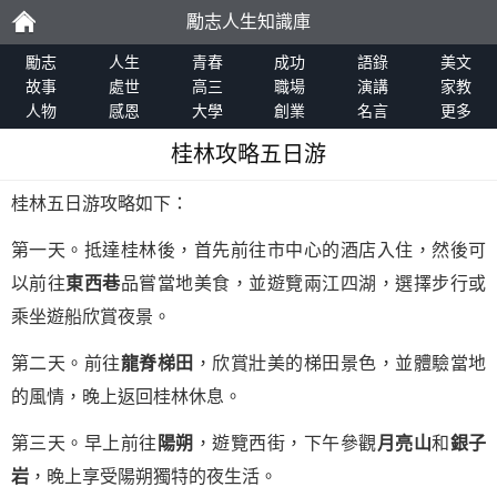
勵志人生知識庫
勵
勵志
人生
青春
成功
語錄
美文
故事
處世
高三
職場
演講
家教
人物
感恩
大學
創業
名言
更多
志
桂林攻略五日游
桂林五日游攻略如下：
第一天。抵達桂林後，首先前往市中心的酒店入住，然後可
以前往
東西巷
品嘗當地美食，並遊覽兩江四湖，選擇步行或
乘坐遊船欣賞夜景。
第二天。前往
龍脊梯田
，欣賞壯美的梯田景色，並體驗當地
的風情，晚上返回桂林休息。
第三天。早上前往
陽朔
，遊覽西街，下午參觀
月亮山
和
銀子
岩
，晚上享受陽朔獨特的夜生活。