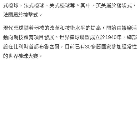
式檯球、法式檯球、美式檯球等。其中，英美屬於落袋式，
法國屬於撞擊式。
現代桌球隨着器械的改革和技術水平的提高，開始由娛樂活
動向競技體育項目發展。世界撞球聯盟成立於1940年，總部
設在比利時首都布魯塞爾，目前已有30多箇國家參加經常性
的世界檯球大賽。