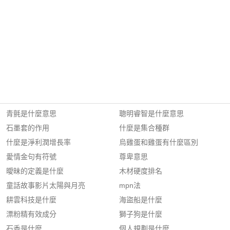
青氈是什麼意思
聰明睿智是什麼意思
石墨套的作用
什麼是集合種群
什麼是淨利潤增長率
烏雞蛋和雞蛋有什麼區別
愛情金句有符號
尊卑意思
曖昧的定義是什麼
木材硬度排名
童話故事影片太陽與月亮
mpn法
耕雲科技是什麼
海盜船是什麼
漂粉精有效成分
獅子狗是什麼
石香是什麼
個人規劃是什麼