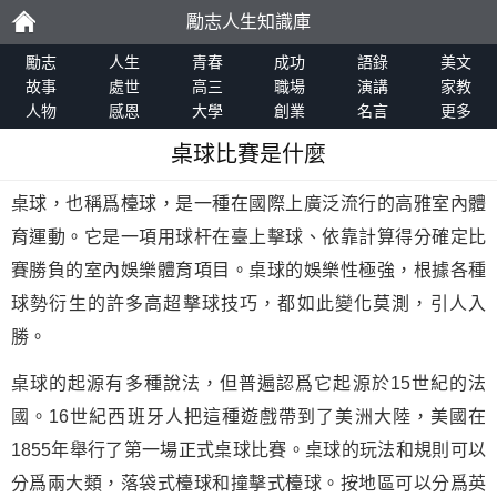
勵志人生知識庫
勵
勵志
人生
青春
成功
語錄
美文
故事
處世
高三
職場
演講
家教
人物
感恩
大學
創業
名言
更多
志
桌球比賽是什麼
桌球，也稱爲檯球，是一種在國際上廣泛流行的高雅室內體
育運動。它是一項用球杆在臺上擊球、依靠計算得分確定比
賽勝負的室內娛樂體育項目。桌球的娛樂性極強，根據各種
球勢衍生的許多高超擊球技巧，都如此變化莫測，引人入
勝。
桌球的起源有多種說法，但普遍認爲它起源於15世紀的法
國。16世紀西班牙人把這種遊戲帶到了美洲大陸，美國在
1855年舉行了第一場正式桌球比賽。桌球的玩法和規則可以
分爲兩大類，落袋式檯球和撞擊式檯球。按地區可以分爲英