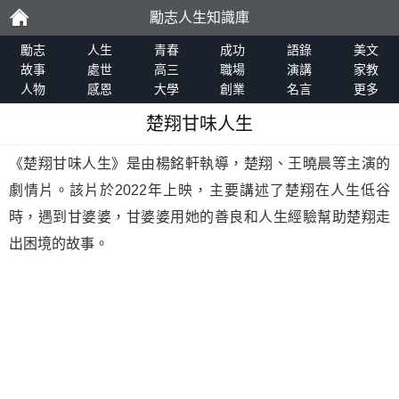
勵志人生知識庫
勵
勵志
人生
青春
成功
語錄
美文
故事
處世
高三
職場
演講
家教
人物
感恩
大學
創業
名言
更多
志
楚翔甘味人生
《楚翔甘味人生》是由楊銘軒執導，楚翔、王曉晨等主演的
劇情片。該片於2022年上映，主要講述了楚翔在人生低谷
時，遇到甘婆婆，甘婆婆用她的善良和人生經驗幫助楚翔走
出困境的故事。