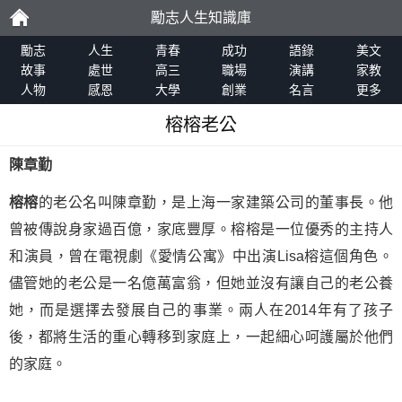
勵志人生知識庫
勵
勵志
人生
青春
成功
語錄
美文
故事
處世
高三
職場
演講
家教
人物
感恩
大學
創業
名言
更多
志
榕榕老公
陳章勤
榕榕
的老公名叫陳章勤，是上海一家建築公司的董事長。他
曾被傳說身家過百億，家底豐厚。榕榕是一位優秀的主持人
和演員，曾在電視劇《愛情公寓》中出演Lisa榕這個角色。
儘管她的老公是一名億萬富翁，但她並沒有讓自己的老公養
她，而是選擇去發展自己的事業。兩人在2014年有了孩子
後，都將生活的重心轉移到家庭上，一起細心呵護屬於他們
的家庭。