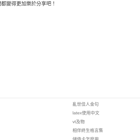
們都變得更加樂於分享吧！
亂世佳人金句
latex使用中文
vt及物
相伴終生格言集
儲值卡怎麼用