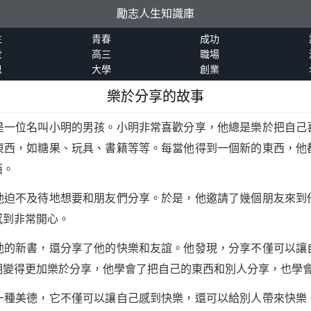
勵志人生知識庫
生
青春
成功
世
高三
職場
恩
大學
創業
樂於分享的故事
是一位名叫小明的男孩。小明非常喜歡分享，他總是樂於把自己
東西，如糖果、玩具、書籍等等。每當他得到一個新的東西，他
西。
他迫不及待地想要和朋友們分享。於是，他邀請了幾個朋友來到
感到非常開心。
他的新書，還分享了他的快樂和友誼。他發現，分享不僅可以讓
明變得更加樂於分享，他學會了把自己的東西和別人分享，也學
一種美德，它不僅可以讓自己感到快樂，還可以給別人帶來快樂