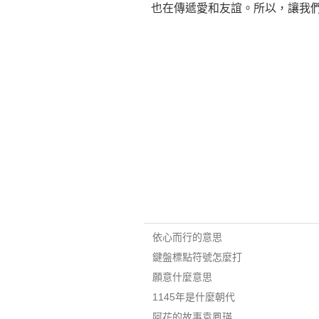
也在傳遞愛和友誼。所以，讓我
依心而行的意思
鍵盤標點符號怎麼打
願意什麼意思
1145年是什麼朝代
阿花的故事袁鳳瑛