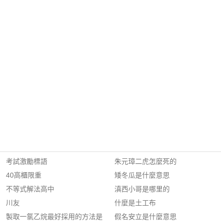
考試激勵標語
朱元璋二虎怎麼死的
40高櫃限重
矮冬瓜是什麼意思
不等式解法高中
滇西小哥是哪里的
川友
什麼是土工布
製取一氯乙烷最好採用的方法是
假名安立是什麼意思