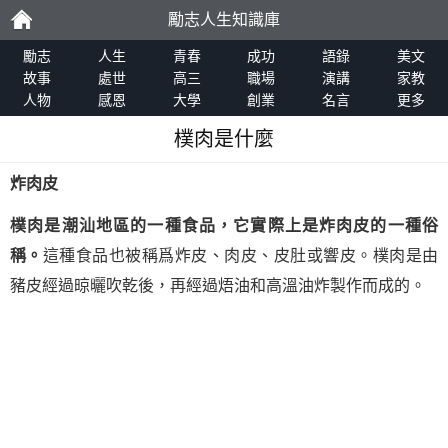
勵志人生知識庫
勵
勵志
人生
青春
成功
語錄
美文
故事
處世
高三
職場
演講
家教
人物
感恩
大學
創業
名言
更多
志
樸肉是什麼
炸肉皮
樸肉是潮汕地區的一種食品，它實際上是炸肉皮的一種俗
稱。
這種食品也被稱爲炸皮、肉皮、皮肚或響皮。樸肉是由
豬皮經過晾曬吹乾後，再經過焐油和高溫油炸製作而成的。