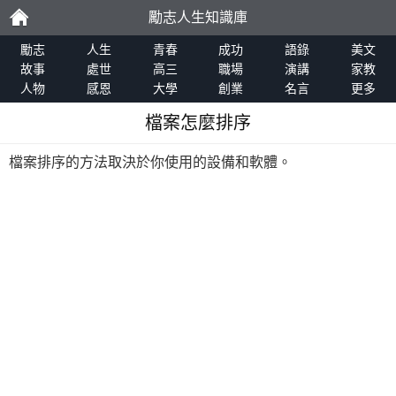
勵志人生知識庫
勵
勵志
人生
青春
成功
語錄
美文
故事
處世
高三
職場
演講
家教
人物
感恩
大學
創業
名言
更多
志
檔案怎麼排序
檔案排序的方法取決於你使用的設備和軟體。