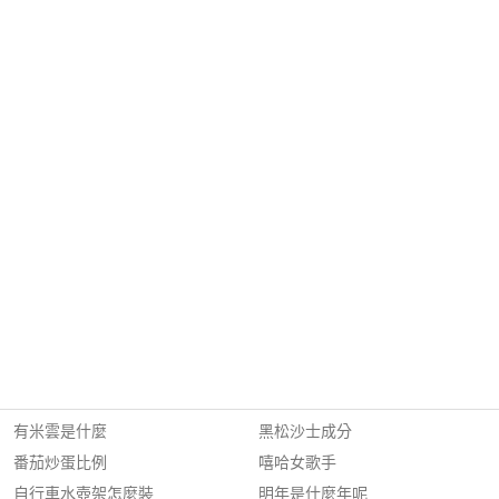
有米雲是什麼
黑松沙士成分
番茄炒蛋比例
嘻哈女歌手
自行車水壺架怎麼裝
明年是什麼年呢