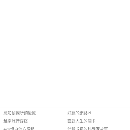
魔幻偵探所讀後感
好聽的網路id
越南旅行穿搭
面對人生的關卡
exo燦白他方語錄
伴我成長的科學家故事