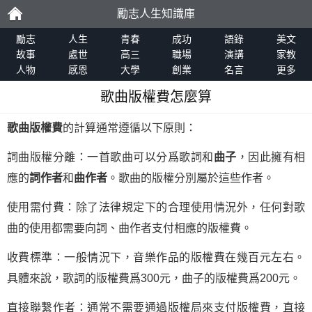
勵志人生知識庫
勵
勵志
人生
青春
成功
語錄
美文
故事
處世
高三
職場
演講
家教
人物
感恩
大學
創業
名言
更多
志
歌曲版權費怎麼算
歌曲版權費
的計算通常遵循以下原則：
詞曲版權分離：一首歌曲可以分爲歌詞和
曲子
，因此擁有相
應的
詞作者
和
曲作者
。歌曲的版權分別屬於這些作者。
使用需付費：除了法律規定下的合理使用情況外，任何對歌
曲的使用都需要向詞、曲作者支付相應的版權費。
收費標準：一般情況下，音樂作品的版權費在幾百元左右。
具體來說，歌詞的版權費爲300元，曲子的版權費爲200元。
直接聯繫作者：通常不需要通過版權局來支付版權費，直接