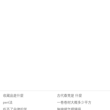
收藏品是什麼
古代春凳是 什麼
pert法
一卷卷材大概多少平方
吃不了自律的苦
無線網怎樣鏈接