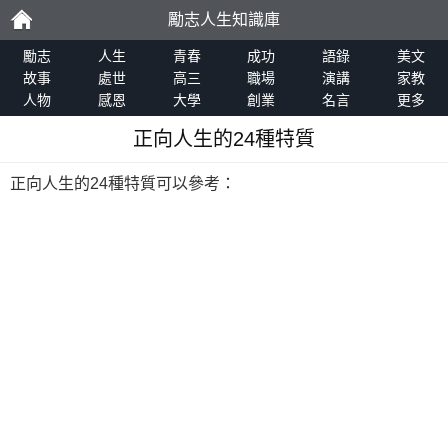
勵志人生知識庫
勵
勵志
人生
青春
成功
語錄
美文
故事
處世
高三
職場
演講
家教
人物
感恩
大學
創業
名言
更多
志
正向人生的24種特質
正向人生的24種特質可以參考：