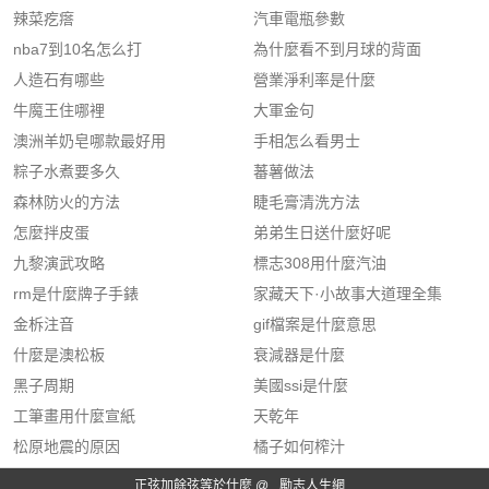
辣菜疙瘩
汽車電瓶參數
nba7到10名怎么打
為什麼看不到月球的背面
人造石有哪些
營業淨利率是什麼
牛魔王住哪裡
大軍金句
澳洲羊奶皂哪款最好用
手相怎么看男士
粽子水煮要多久
蕃薯做法
森林防火的方法
睫毛膏清洗方法
怎麼拌皮蛋
弟弟生日送什麼好呢
九黎演武攻略
標志308用什麼汽油
rm是什麼牌子手錶
家藏天下·小故事大道理全集
金柝注音
gif檔案是什麼意思
什麼是澳松板
衰減器是什麼
黑子周期
美國ssi是什麼
工筆畫用什麼宣紙
天乾年
松原地震的原因
橘子如何榨汁
正弦加餘弦等於什麼 @
勵志人生網