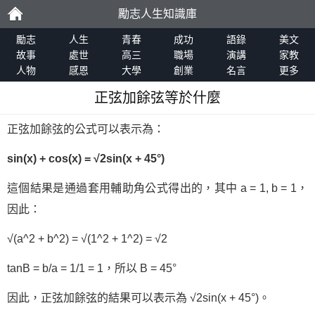
勵志人生知識庫
勵
勵志
人生
青春
成功
語錄
美文
故事
處世
高三
職場
演講
家教
人物
感恩
大學
創業
名言
更多
志
正弦加餘弦等於什麼
正弦加餘弦的公式可以表示為：
sin(x) + cos(x) = √2sin(x + 45°)
這個結果是通過套用輔助角公式得出的，其中 a = 1, b = 1，
因此：
√(a^2 + b^2) = √(1^2 + 1^2) = √2
tanΒ = b/a = 1/1 = 1，所以 Β = 45°
因此，正弦加餘弦的結果可以表示為 √2sin(x + 45°)。