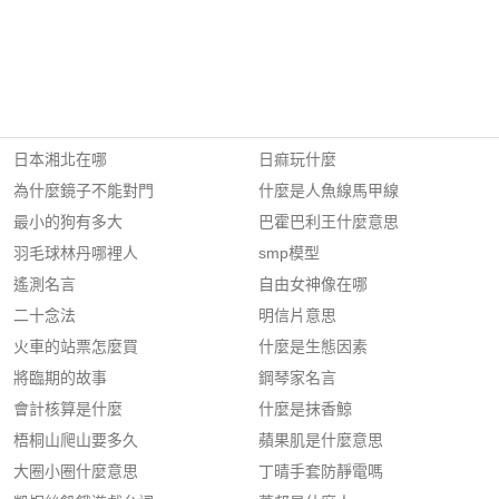
日本湘北在哪
日痲玩什麼
為什麼鏡子不能對門
什麼是人魚線馬甲線
最小的狗有多大
巴霍巴利王什麼意思
羽毛球林丹哪裡人
smp模型
遙測名言
自由女神像在哪
二十念法
明信片意思
火車的站票怎麼買
什麼是生態因素
將臨期的故事
鋼琴家名言
會計核算是什麼
什麼是抹香鯨
梧桐山爬山要多久
蘋果肌是什麼意思
大圈小圈什麼意思
丁晴手套防靜電嗎