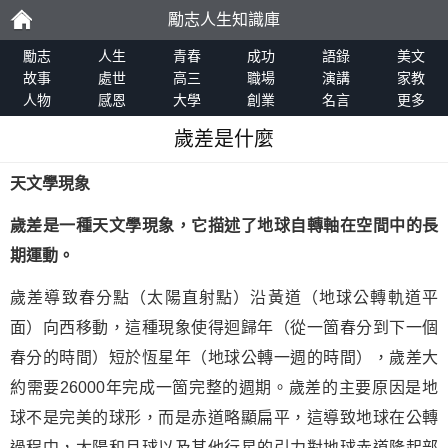
勵志人生知識庫
勵
勵志
人生
青春
成功
語錄
美文
故事
處世
高三
職場
演講
家教
人物
感恩
大學
創業
名言
更多
志
歲差是什麼
天文學現象
歲差是一種天文學現象，它描述了地球自轉軸在空間中的長
期運動。
歲差導致春分點（太陽直射點）沿黃道（地球公轉軌道平
面）向西移動，這種現象使得迴歸年（從一箇春分到下一個
春分的時間）短於恆星年（地球公轉一週的時間），歲差大
約需要26000年完成一箇完整的週期。歲差的主要原因是地
球不是完美的球形，而是赤道略顯扁平，這導致地球在公轉
過程中，太陽和月球以及其他行星的引力對地球赤道隆起部