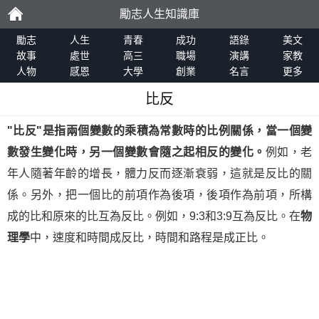
勵志人生知識庫
勵
勵志
人生
青春
成功
語錄
美文
故事
處世
高三
職場
演講
家教
人物
感恩
大學
創業
名言
更多
志
比反
"
比反
"是指兩個變數的乘積為常數時的比例關係，當一個變
數發生變化時，另一個變數會隨之起相反的變化。
例如，老
年人隨著年齡的增長，體力反而逐漸衰弱，這就是反比的關
係。另外，把一個比的前項作為後項，後項作為前項，所構
成的比和原來的比互為反比。例如，9:3和3:9互為反比。在
物
理學
中，速度和時間成反比，時間和路程是成正比。