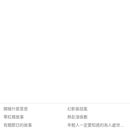
開槍什麼意思
幻影偷技能
零紅蝶故事
熱彭漲係數
有關節日的故事
年輕人一定要知道的為人處世經驗