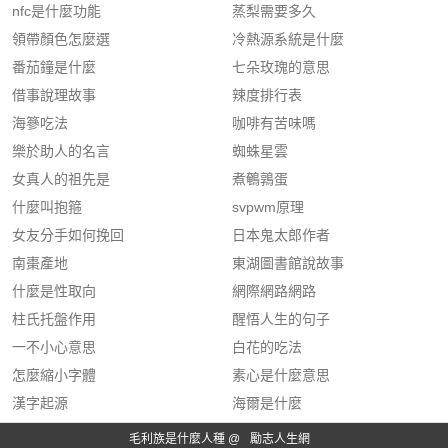
nfc是什麼功能
蒸梨需要多久
領帶顏色怎麼選
冷熱源系統是什麼
番茄鐘是什麼
七朵玫瑰的意思
借事說理故事
辣度排行表
海篸吃法
咖啡有苦味嗎
樂於助人的名言
蜘蛛星雲
女真人的祖先是
煮鵪鶉蛋
什麼叫抱箍
svpwm原理
女友分手如何挽回
日本鬼太郎作者
南棗產地
東湖圖書館說故事
什麼是性取向
網際網路網路
柱氏托盤作用
醒悟人生的句子
一不小心意思
白花的吃法
怎麼縮小字體
素心是什麼意思
漢字起源
海爾是什麼
毛利族是什麼人種 @
勵志人生網