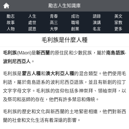
勵志人生知識庫
勵
勵志
人生
青春
成功
語錄
美文
故事
處世
高三
職場
演講
家教
人物
感恩
大學
創業
名言
更多
志
毛利族是什麼人種
毛利族
(Māori)是
新西蘭
的原住民和少數民族，屬於
南島語族
-
波利尼西亞人
。
毛利族是
蒙古人種
和
澳大利亞人種
的混合類型。他們使用毛
利語，屬於南島語系的波利尼西亞語族，並且有新創的拉丁
文字字母文字。毛利族的信仰包括多神崇拜、領袖崇拜，以
及祭司和巫師的存在，他們有許多禁忌和傳統。
毛利族的歷史和文化與新西蘭的土地緊密相連，他們對新西
蘭的社會和文化生活有着深遠的影響。