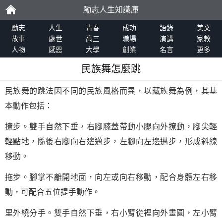
勵志人生知識庫
勵
勵志
人生
青春
成功
語錄
美文
故事
處世
高三
職場
演講
家教
人物
感恩
大學
創業
名言
更多
志
民族舞怎麼跳
民族舞的跳法因不同的民族風格而異，以藏族舞為例，其基
本動作包括：
撩步。雙手自然下垂，右腳膝蓋帶動小腿向外撩動，腳尖輕
輕點地，隨後右腳向右邊邁步，左腳向左邊邁步，形成斜線
移動。
拖步。腳掌不離開地面，向左或向右移動，配合身體左右移
動，可配合五位提手動作。
里外繞分手。雙手自然下垂，右小臂從裡向外畫圓，左小臂