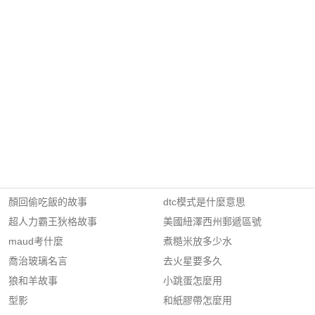
顏回偷吃飯的故事
dtc模式是什麼意思
超人力霸王狄格故事
美國紐澤西州郵遞區號
maud考什麼
煮糙米放多少水
喬治玻璃名言
去火星要多久
狼和羊故事
小跳蛋怎麼用
型影
和紙膠帶怎麼用