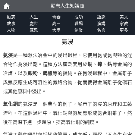
勵志人生知識庫
勵
勵志
人生
青春
成功
語錄
美文
故事
處世
高三
職場
演講
家教
人物
感恩
大學
創業
名言
更多
志
氨浸
氨浸
是一種濕法冶金中的浸出過程，它使用氨或氨與鹽的混
合物作為浸出劑。這種方法廣泛套用於
銅
、
鎳
、
鈷
等金屬的
冶煉，以及
銀粉
、
鎢酸
等的提純。在氨浸過程中，金屬離子
與氨反應生成可溶性的氮絡合物，從而使得金屬離子從礦石
或其他原料中浸出。
氧化銅
的氨浸是一個典型的例子，展示了氨浸的原理和工藝
流程。在這個過程中，氧化銅與氨反應形成氨合銅離子，然
後在高溫下進一步還原，提高氧化銅的純度。
氨浸工藝的優點包括操作簡單、成本低、環保（不產生有害