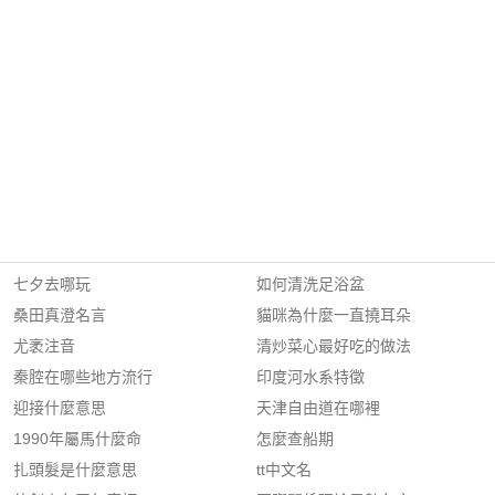
七夕去哪玩
如何清洗足浴盆
桑田真澄名言
貓咪為什麼一直撓耳朵
尤袤注音
清炒菜心最好吃的做法
秦腔在哪些地方流行
印度河水系特徵
迎接什麼意思
天津自由道在哪裡
1990年屬馬什麼命
怎麼查船期
扎頭髮是什麼意思
tt中文名