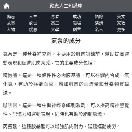
勵志人生知識庫
勵
勵志
人生
青春
成功
語錄
美文
故事
處世
高三
職場
演講
家教
人物
感恩
大學
創業
名言
更多
志
氮泵的成分
氮泵是一種營養補充劑，主要用於肌肉訓練前，幫助提高運
動表現和促進肌肉泵感。它的主要成分包括：
精氨酸。這是一種條件性必需胺基酸，可以在體內合成一氧
化氮，有助於擴張血管，增加肌肉的血流量和營養物質輸
送。
咖啡因。這是一種中樞神經系統刺激劑，可以提高精神警覺
性、記憶力和運動表現，同時也有助於脂肪燃燒。
丙氨酸。這種胺基酸可以增強肌肉耐力，延緩運動疲勞。