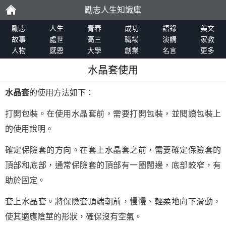
勵志人生知識庫
勵
勵志
人生
青春
成功
語錄
美文
故事
處世
高三
職場
演講
家教
人物
感恩
大學
創業
名言
更多
志
水晶套使用
水晶套
的使用方法如下：
打開包裝。在使用水晶套前，需要打開包裝，並閱讀包裝上
的使用說明。
確定保險套的方向。在套上水晶套之前，需要確定保險套的
頂部和底部，通常保險套的頂部有一圈闊邊，底部較窄，有
助於固定。
套上水晶套。將保險套頂端朝前，慢慢、輕柔地向下滑動，
使其適應陰莖的形狀，確保沒有空氣。