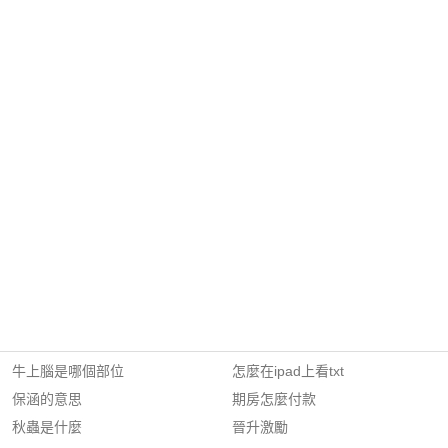
牛上腦是哪個部位
怎麼在ipad上看txt
保涵的意思
期房怎麼付款
秋蟲是什麼
晉升激勵