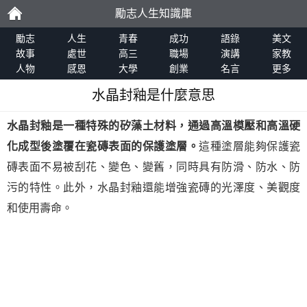
勵志人生知識庫
勵
勵志
人生
青春
成功
語錄
美文
故事
處世
高三
職場
演講
家教
人物
感恩
大學
創業
名言
更多
志
水晶封釉是什麼意思
水晶封釉是一種特殊的矽藻土材料，通過高溫模壓和高溫硬
化成型後塗覆在瓷磚表面的保護塗層。
這種塗層能夠保護瓷
磚表面不易被刮花、變色、變舊，同時具有防滑、防水、防
污的特性。此外，水晶封釉還能增強瓷磚的光澤度、美觀度
和使用壽命。