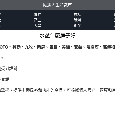
勵志人生知識庫
生
青春
成功
世
高三
職場
恩
大學
創業
水盆什麼牌子好
OTO、科勒、九牧、箭牌、東鵬、美標、安華、法恩莎、高儀
稱。
觀受到讚譽。
戶喜愛。
的聲譽，提供多種風格和功能的產品，可根據個人喜好、預算和