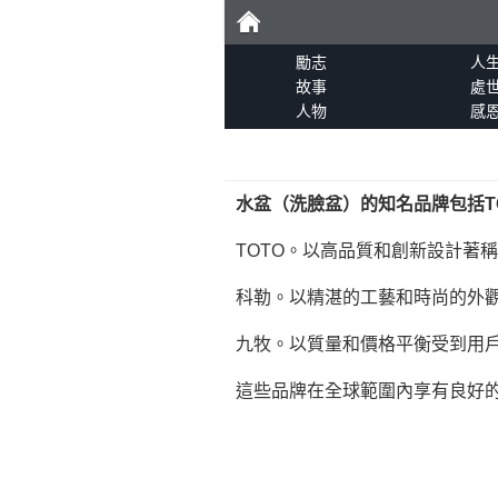
勵
勵志
人
故事
處
人物
感
志
水盆（洗臉盆）的知名品牌包括T
TOTO。以高品質和創新設計著
科勒。以精湛的工藝和時尚的外
九牧。以質量和價格平衡受到用
這些品牌在全球範圍內享有良好