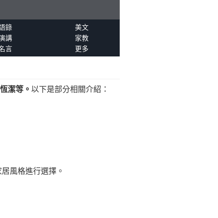
語錄
美文
演講
家教
名言
更多
和恆潔等。
以下是部分相關介紹：
家居風格進行選擇。