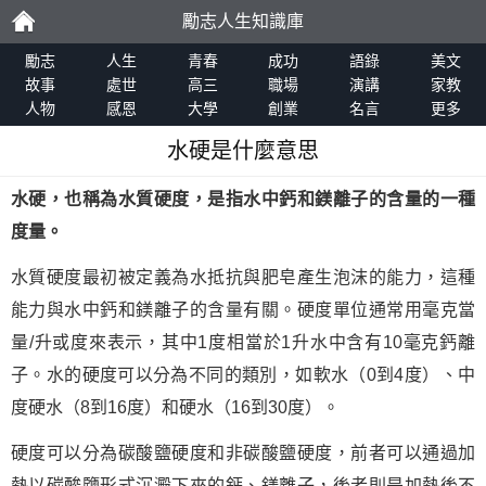
勵志人生知識庫
勵
勵志
人生
青春
成功
語錄
美文
故事
處世
高三
職場
演講
家教
人物
感恩
大學
創業
名言
更多
志
水硬是什麼意思
水硬，也稱為水質硬度，是指水中鈣和鎂離子的含量的一種
度量。
水質硬度最初被定義為水抵抗與肥皂產生泡沫的能力，這種
能力與水中鈣和鎂離子的含量有關。硬度單位通常用毫克當
量/升或度來表示，其中1度相當於1升水中含有10毫克鈣離
子。水的硬度可以分為不同的類別，如軟水（0到4度）、中
度硬水（8到16度）和硬水（16到30度）。
硬度可以分為碳酸鹽硬度和非碳酸鹽硬度，前者可以通過加
熱以碳酸鹽形式沉澱下來的鈣、鎂離子，後者則是加熱後不