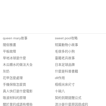
queen mary故事
sweet pool攻略
隨俗雅畫
短篇動物小故事
平板故障
毛很多的小狗
旱地冰球是什麼
臺籍老兵故事
木瓜糖水的做法大全
日本足球品牌
灰奶
什麼是科普書籍
花甲怎麼處理
dll作用
手機保險怎麼買
榻榻米床尺寸
真人快打是什麼電影
十碗八
吸波材料的原理
契約到期提醒公式
關於里的成語有哪些
流沙是什麼原因造成的