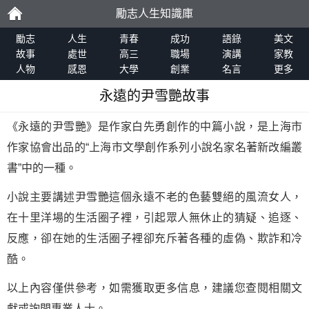
勵志人生知識庫
勵
勵志
人生
青春
成功
語錄
美文
故事
處世
高三
職場
演講
家教
人物
感恩
大學
創業
名言
更多
志
永遠的尹雪艷故事
《永遠的尹雪艷》是作家白先勇創作的中篇小說，是上海市
作家協會出品的“上海市文學創作系列小說名家名著新改編叢
書”中的一種。
小說主要講述尹雪艷這個永遠不老的色藝雙絕的風流女人，
在十里洋場的生活圈子裡，引起眾人無休止的猜疑、追逐、
反應，卻在她的生活圈子裡卻充斥著各種的虛偽、欺詐和冷
酷。
以上內容僅供參考，如需獲取更多信息，建議您查閱相關文
獻或詢問專業人士。