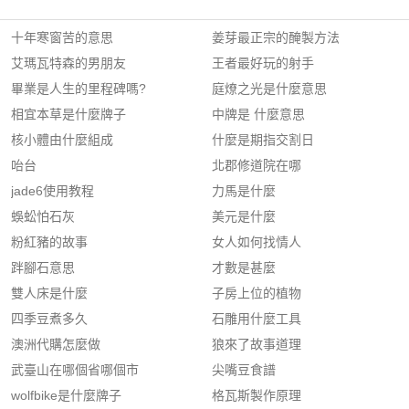
十年寒窗苦的意思
姜芽最正宗的醃製方法
艾瑪瓦特森的男朋友
王者最好玩的射手
畢業是人生的里程碑嗎?
庭燎之光是什麼意思
相宜本草是什麼牌子
中牌是 什麼意思
核小體由什麼組成
什麼是期指交割日
咍台
北郡修道院在哪
jade6使用教程
力馬是什麼
蜈蚣怕石灰
美元是什麼
粉紅豬的故事
女人如何找情人
跘腳石意思
才數是甚麼
雙人床是什麼
子房上位的植物
四季豆煮多久
石雕用什麼工具
澳洲代購怎麼做
狼來了故事道理
武臺山在哪個省哪個市
尖嘴豆食譜
wolfbike是什麼牌子
格瓦斯製作原理