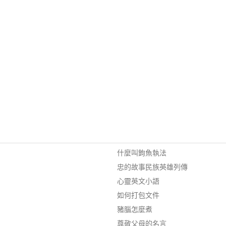
什麼叫鉤魚執法
忠的故事民族英雄列傳
心靈英文小語
如何打包文件
豬腦怎麼煮
尊敬父母的名言