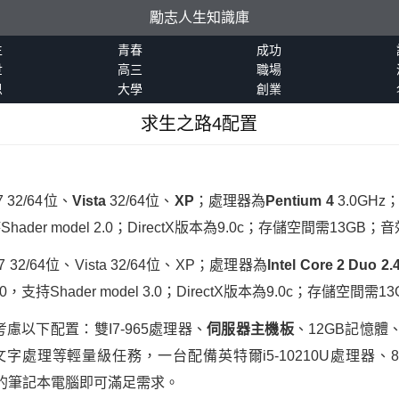
勵志人生知識庫
生
青春
成功
世
高三
職場
恩
大學
創業
求生之路4配置
32/64位、
Vista
32/64位、
XP
；處理器為
Pentium 4
3.0GH
hader model 2.0；DirectX版本為9.0c；存儲空間需13GB；音效
32/64位、Vista 32/64位、XP；處理器為
Intel Core 2 Duo 2
600，支持Shader model 3.0；DirectX版本為9.0c；存儲空間需1
以下配置：雙I7-965處理器、
伺服器主機板
、12GB記憶體
文字處理等輕量級任務，一台配備英特爾i5-10210U處理器、
屏的筆記本電腦即可滿足需求。