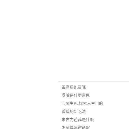
軍產房能買嗎
嘬嘴是什麼意思
叩問生死:探索人生目的
香蕉的新吃法
朱古力芭菲是什麼
怎麼算紫微命盤