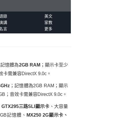
語錄
美文
演講
家教
名言
更多
z；記憶體為
2GB RAM
；顯示卡至少
卡需兼容DirectX 9.0c。
.4GHz
；記憶體為2GB RAM；顯示
3GB；音效卡需兼容DirectX 9.0c。
、
GTX295三路SLI顯示卡
、大容量
8GB記憶體、
MX250 2G顯示卡、