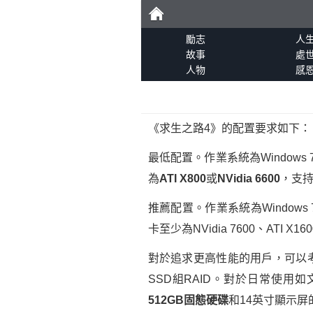
勵
勵志
人
故事
處
人物
感
志
《求生之路4》的配置要求如下：
最低配置。作業系統為Windows 7 
為
ATI X800
或
NVidia 6600
，支持S
推薦配置。作業系統為Windows 7 
卡至少為NVidia 7600、ATI X1
對於追求更高性能的用戶，可以考慮
SSD組RAID。對於日常使用如
512GB固態硬碟
和14英寸顯示