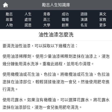
勵志人生知識庫
勵
勵志
人生
青春
成功
語錄
美文
故事
處世
高三
職場
演講
家教
人物
感恩
大學
創業
名言
更多
志
油性油漆怎麼洗
要清洗油性油漆，可以採取以下幾種方法：
使用油漆稀釋劑。使用少量油漆稀釋劑塗抹在油漆上，浸泡
幾分鐘後用清水洗淨。重複此過程，並用毛巾清理。
使用橄欖油或花生油、色拉油。將橄欖油或花生油、色拉油
塗抹在油漆部位，輕輕搓揉後浸泡一會兒。然後使用肥皂進
行清洗。
使用花露水。如果沒有橄欖油，可以選擇花露水。將花露水
塗抹在油漆部位，浸泡一會兒後用肥皂清洗。