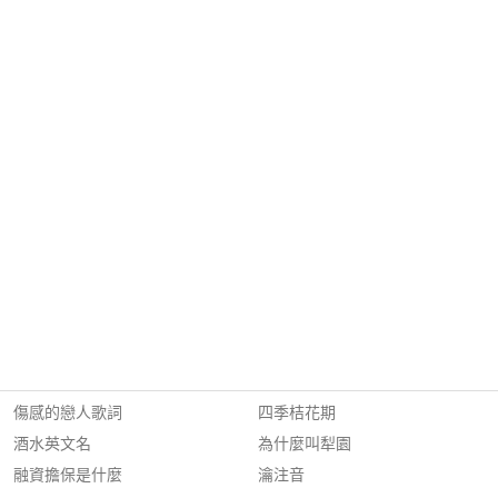
傷感的戀人歌詞
四季桔花期
酒水英文名
為什麼叫犁園
融資擔保是什麼
瀹注音