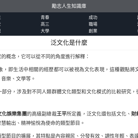
勵志人生知識庫
生
青春
成功
世
高三
職場
恩
大學
創業
泛文化是什麼
度的概念，它可以從不同的角度進行解釋：
象，即生活中相關的經歷都可以被視為文化表現，這種觀點將
、音樂、文學等。
一部分，涉及對不同人類群體文化類型和文化模式的比較研究，
文化娛樂集團
的高級副總裁
王平
所定義，泛文化還包括文化、
財
智慧輸出、精神愉悅為使命的類型節目。
類型節目的擴展，其特點是內容親民、分發有效、調性年輕、表