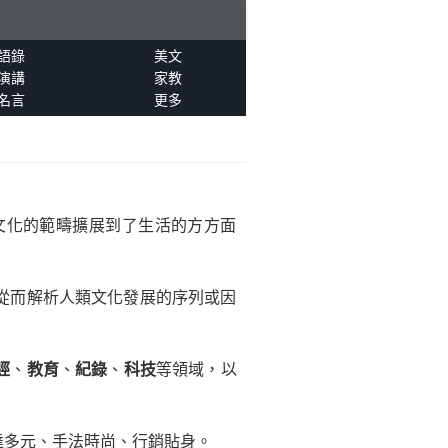
語錄
美文
演講
家教
名言
更多
文化的範疇擴展到了生活的方方面
從而解析人類文化發展的序列或因
經
、
教育
、
紀錄
、
科技
等領域，以
達多元、手法時尚、行銷貼身。