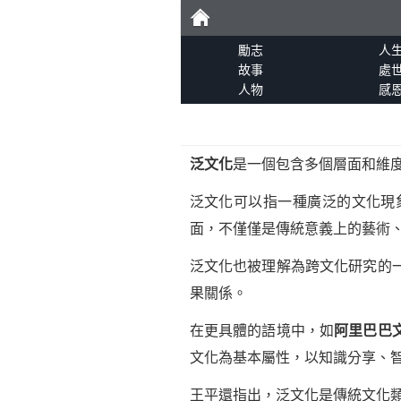
勵
勵志
人
故事
處
人物
感
志
泛文化
是一個包含多個層面和維
泛文化可以指一種廣泛的文化現
面，不僅僅是傳統意義上的藝術
泛文化也被理解為跨文化研究的
果關係。
在更具體的語境中，如
阿里巴巴
文化為基本屬性，以知識分享、
王平還指出，泛文化是傳統文化