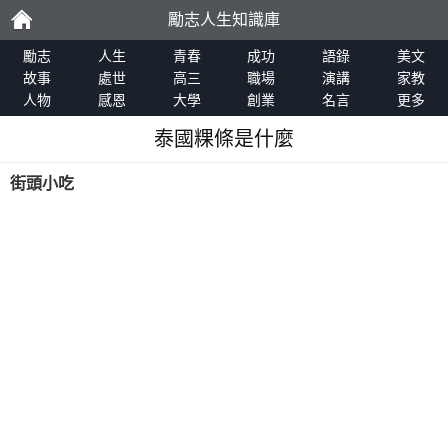
勵志人生知識庫
勵
勵志
人生
青春
成功
語錄
美文
故事
處世
高三
職場
演講
家教
人物
感恩
大學
創業
名言
更多
志
泰國粿條是什麼
街頭小吃