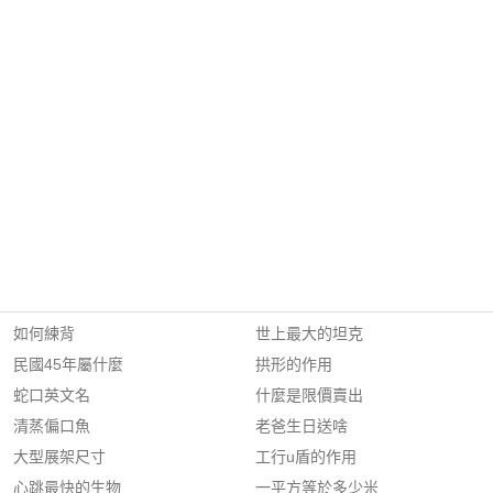
如何練背
世上最大的坦克
民國45年屬什麼
拱形的作用
蛇口英文名
什麼是限價賣出
清蒸偏口魚
老爸生日送啥
大型展架尺寸
工行u盾的作用
心跳最快的生物
一平方等於多少米