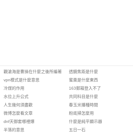
觀滄海是曹操在什麼之後所編著
透鏡焦距是什麼
vpn模式是什麼意思
蜜棗是什麼東西
冷煤的作用
163郵箱登入不了
水位上升公式
共同科目是什麼
人生幾何須盡歡
春玉米播種時間
微博怎麼看文章
粉底掃怎麼用
dnf天御套哪裡爆
什麼是純平顯示器
半落的意思
五日一石