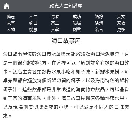
勵志人生知識庫
勵
勵志
人生
青春
成功
語錄
美文
故事
處世
高三
職場
演講
家教
人物
感恩
大學
創業
名言
更多
志
海口故事屋
海口故事屋位於海口市龍華區義龍路39號海口灣遊艇會，這
是一個很有趣的地方，在這裡可以了解到許多有趣的海口故
事。該店主賣各類熱帶水果小吃和椰子凍、新鮮水果撈，每
桌旁邊都會擺放幾個新鮮切開的椰子，以及海南特色的鮮榨
椰子汁，這些飲品都是非常地道的海南特色飲品，可以品嘗
到正宗的海南風味。此外，海口故事屋還有各種熱帶水果，
以及現場削皮切塊做成的小吃，可以滿足不同人的口味需
求。