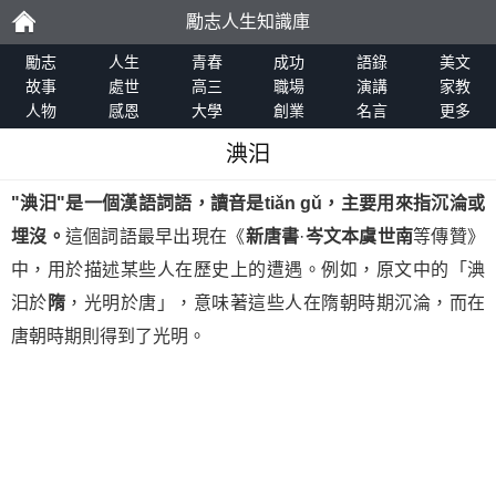
勵志人生知識庫
勵
勵志
人生
青春
成功
語錄
美文
故事
處世
高三
職場
演講
家教
人物
感恩
大學
創業
名言
更多
志
淟汩
"
淟汩
"是一個漢語詞語，讀音是tiǎn gǔ，主要用來指沉淪或
埋沒。
這個詞語最早出現在《
新唐書
·
岑文本虞世南
等傳贊》
中，用於描述某些人在歷史上的遭遇。例如，原文中的「淟
汩於
隋
，光明於唐」，意味著這些人在隋朝時期沉淪，而在
唐朝時期則得到了光明。