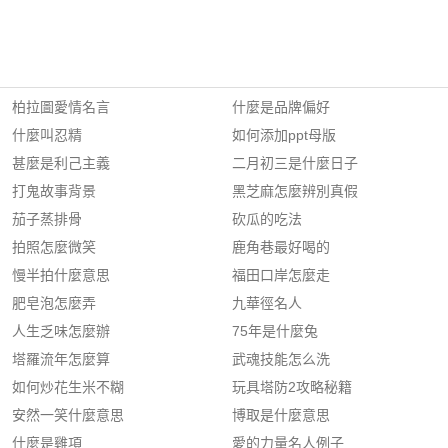
柏拉圖愛情名言
什麼是品牌偏好
什麼叫忍精
如何添加ppt母版
甚麼是利己主義
二月初三是什麼日子
打鬼故事背景
黑芝麻怎麼辨別真假
茄子蒸排骨
砍瓜的吃法
拍照怎麼微笑
鹿角巷最好喝的
慢半拍什麼意思
福田口岸怎麼走
肥皂泡怎麼弄
九華徑名人
人生乏味怎麼辦
75年是什麼兔
塔羅流年怎麼算
武魂技能怎么洗
如何炒花生米不糊
玩具塔防2攻略秘籍
安然一笑什麼意思
博取是什麼意思
什麼是雞項
愛的力量名人例子