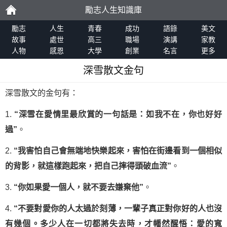
勵志人生知識庫
勵
勵志
人生
青春
成功
語錄
美文
故事
處世
高三
職場
演講
家教
人物
感恩
大學
創業
名言
更多
志
深雪散文金句
深雪散文的金句有：
1.
“深雪在愛情里最欣賞的一句話是：如我不在，你也好好
過”
。
2.
“我害怕自己會無端地快樂起來，害怕在街邊看到一個相似
的背影，就這樣跑起來，把自己摔得頭破血流”
。
3.
“你如果愛一個人，就不要去嫌棄他”
。
4.
“不要對愛你的人太過於刻薄，一輩子真正對你好的人也沒
有幾個。多少人在一切都將失去時，才幡然醒悟：愛的寬