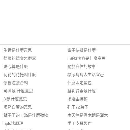
生猛是什麼意思
電子快排是什麼
德國的德文怎麼寫
m的3次方是什麼意思
珠心算是什麼
關於自信的故事
荷花的花托叫什麼
糖尿病病人生活宜忌
懷舊遊戲合輯
什麼叫定型包
可溯是 什麼意思
凝乳酵素是什麼
3l是什麼意思
求婚主持稿
坦然自若的意思
孔子72弟子
獅子王的丁滿是什麼動物
南天竺是喬木還是灌木
hplc法原理
手工皮具製作