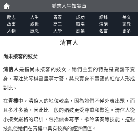
勵志人生知識庫
勵
勵志
人生
青春
成功
語錄
美文
故事
處世
高三
職場
演講
家教
人物
感恩
大學
創業
名言
更多
志
清官人
尚未接客的妓女
清倌人
是指尚未接客的妓女，她們主要的特點是賣藝不賣
身，專注於琴棋書畫等才藝，與只賣身不賣藝的紅倌人形成
對比。
在
青樓
中，清倌人的地位較高，因為她們不僅外表出眾，而
且多才多藝，因此比一般的娼妓更受尊重和歡迎。清倌人從
小接受嚴格的培訓，包括讀書寫字、歌吟演奏等技能，這些
技能使她們在青樓中具有較高的經濟價值。