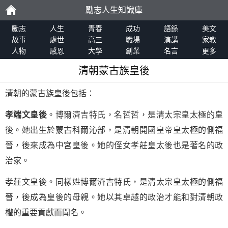
勵志人生知識庫
勵
勵志
人生
青春
成功
語錄
美文
故事
處世
高三
職場
演講
家教
人物
感恩
大學
創業
名言
更多
志
清朝蒙古族皇後
清朝的蒙古族皇後包括：
孝端文皇後
。博爾濟吉特氏，名哲哲，是清太宗皇太極的皇
後。她出生於蒙古科爾沁部，是清朝開國皇帝皇太極的側福
晉，後來成為中宮皇後。她的侄女孝莊皇太後也是著名的政
治家。
孝莊文皇後。同樣姓博爾濟吉特氏，是清太宗皇太極的側福
晉，後成為皇後的母親。她以其卓越的政治才能和對清朝政
權的重要貢獻而聞名。