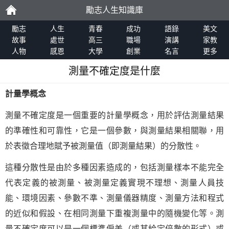
勵志人生知識庫
勵
勵志
人生
青春
成功
語錄
美文
故事
處世
高三
職場
演講
家教
人物
感恩
大學
創業
名言
更多
志
測量不確定度是什麼
計量學概念
測量不確定度是一個重要的計量學概念，用於評估測量結果
的準確性和可靠性，它是一個參數，與測量結果相關聯，用
於表徵合理地賦予被測量值（即測量結果）的分散性。
這種分散性是由於多種因素造成的，包括測量樣本不能完全
代表定義的被測量、被測量定義實現不理想、測量人員技
能、環境因素、參數不準、測量儀器精度、測量方法和程式
的近似和假設、在相同測量下重複測量中的隨機變化等。測
量不確定度可以是一個標準偏差（或其給定倍數的形式）或