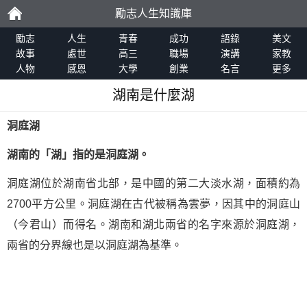
勵志人生知識庫
勵
勵志
人生
青春
成功
語錄
美文
故事
處世
高三
職場
演講
家教
人物
感恩
大學
創業
名言
更多
志
湖南是什麼湖
洞庭湖
湖南的「湖」指的是洞庭湖。
洞庭湖位於湖南省北部，是中國的第二大淡水湖，面積約為
2700平方公里。洞庭湖在古代被稱為雲夢，因其中的洞庭山
（今君山）而得名。湖南和湖北兩省的名字來源於洞庭湖，
兩省的分界線也是以洞庭湖為基準。