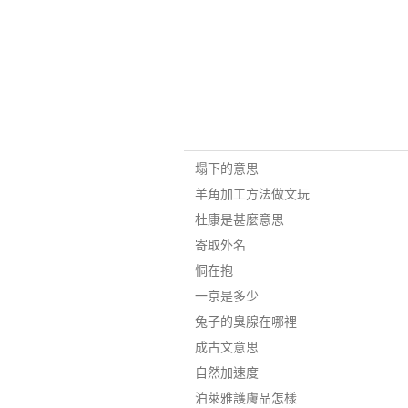
塌下的意思
羊角加工方法做文玩
杜康是甚麼意思
寄取外名
恫在抱
一京是多少
兔子的臭腺在哪裡
成古文意思
自然加速度
泊萊雅護膚品怎樣