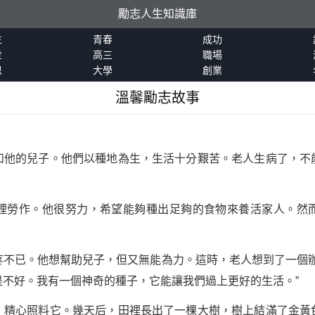
勵志人生知識庫
生
青春
成功
世
高三
職場
恩
大學
創業
溫馨勵志故事
和他的兒子。他們以種地為生，生活十分艱苦。老人生病了，不
裡勞作。他很努力，希望能夠種出足夠的食物來養活家人。然
疼不已。他想幫助兒子，但又無能為力。這時，老人想到了一個辦
不好。我有一個神奇的種子，它能讓我們過上更好的生活。”
，精心照料它。幾天后，田裡長出了一棵大樹，樹上結滿了金黃