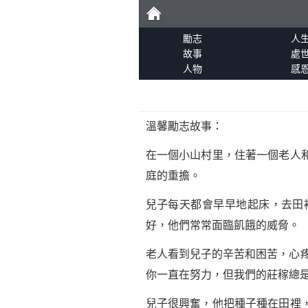
勵
勵志
人
故事
處
人物
感
志
溫馨勵志故事：
在一個小山村里，住著一個老人
庭的重擔。
兒子每天都會早早地起床，去田
好，他們常常面臨飢餓的威脅。
老人看到兒子的辛苦和困苦，心
你一直在努力，但我們的莊稼總是
兒子很興奮，他把種子種在田裡