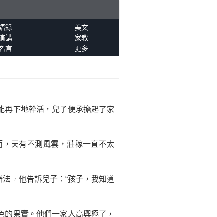
語錄
美文
演講
家教
名言
更多
能再下地幹活，兒子便承擔起了家
而，天有不測風雲，莊稼一直不太
法，他告訴兒子：“孩子，我知道
色的果實。他們一家人高興極了，