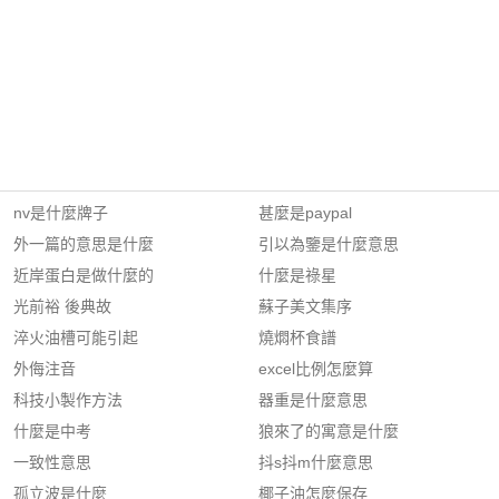
nv是什麼牌子
甚麼是paypal
外一篇的意思是什麼
引以為鑒是什麼意思
近岸蛋白是做什麼的
什麼是祿星
光前裕 後典故
蘇子美文集序
淬火油槽可能引起
燒燜杯食譜
外侮注音
excel比例怎麼算
科技小製作方法
器重是什麼意思
什麼是中考
狼來了的寓意是什麼
一致性意思
抖s抖m什麼意思
孤立波是什麼
椰子油怎麼保存