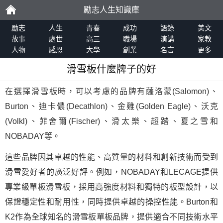
勵志人生知識庫
勵
勵志
人生
青春
成功
語錄
美文
故事
處世
高三
職場
演講
家教
人物
感恩
大學
創業
名言
更多
志
滑雪板什麼牌子的好
在選擇滑雪板時，可以考慮的品牌有薩洛蒙(Salomon)、
Burton、迪卡儂(Decathlon)、金雞(Golden Eagle)、沃克
(Volkl)、菲舍爾(Fischer)、滑太樂、超踏、夏之雪和
NOBADAY等。
這些品牌因其卓越的性能、高質量的材料和創新技術而受到
滑雪愛好者的廣泛好評。例如，NOBADAY和LECAGE提供
專業級單板滑雪板，採用高強度材料和獨特的板型設計，以
保證穩定性和耐用性，同時提供卓越的操控性能。Burton和
K2作為全球知名的滑雪板單板品牌，提供適合不同技術水平