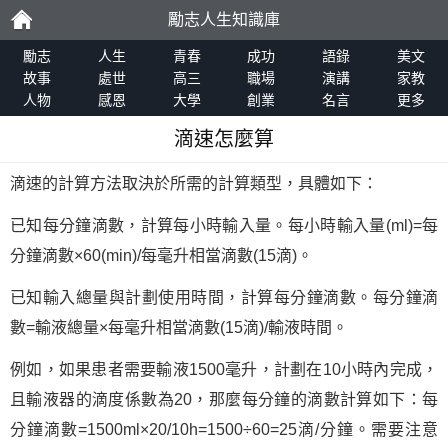
勵志人生知識庫
勵
勵志
人生
青春
成功
語錄
美文
故事
處世
高三
職場
演講
家教
人物
感恩
大學
創業
名言
更多
志
滴速怎麼算
滴速的計算方法取決於所需的計算類型，具體如下：
已知每分鐘滴數，計算每小時輸入量。每小時輸入量(ml)=每
分鐘滴數×60(min)/每毫升相當滴數(15滴)。
已知輸入總量與計劃使用時間，計算每分鐘滴數。每分鐘滴
數=輸液總量×每毫升相當滴數(15滴)/輸液時間。
例如，如果患者需要輸液1500毫升，計劃在10小時內完成，
且輸液器的滴度係數為20，那麼每分鐘的滴數計算如下：每
分鐘滴數=1500ml×20/10h=1500÷60=25滴/分鐘。需要注意