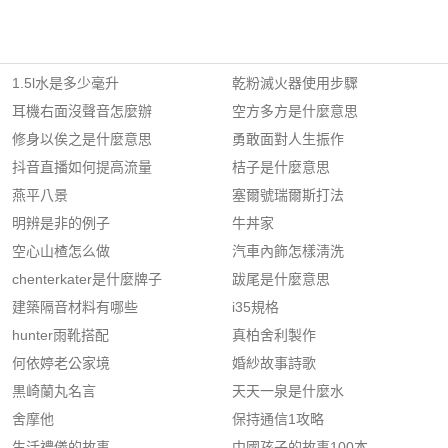
1.5l水是多少毫升
乾粉滅火器使用步驟
耳機右面沒聲音怎麼辦
空方多方是什麼意思
修身以俟之是什麼意思
勇敢面對人生振作
抖音直播如何提高流量
桔子是什麼意思
燕平八景
塞爾號瑞爾斯打法
明辨是非的例子
牛丼家
空心山楂怎么做
汽車內飾怎樣淸洗
chenterkater是什麼牌子
跋尾是什麼意思
建築隔音材料有哪些
i35規格
hunter雨靴搭配
真柏舍利製作
何依婷老公家境
婚紗故事詩歌
黒崎蘭丸名言
天天一泉是什麼水
舍摩他
保持通信1攻略
生活禮儀的故事
中國孩子的故事100本