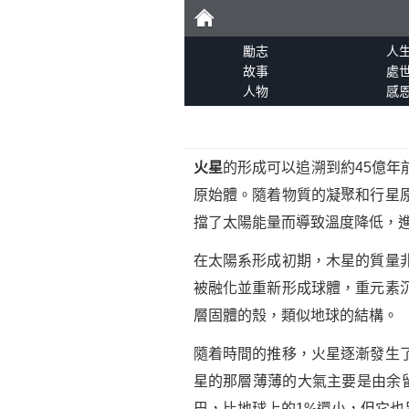
勵
勵志
人
故事
處
人物
感
志
火星
的形成可以追溯到約45億年
原始體。隨着物質的凝聚和行星
擋了太陽能量而導致溫度降低，
在太陽系形成初期，木星的質量
被融化並重新形成球體，重元素
層固體的殼，類似地球的結構。
隨着時間的推移，火星逐漸發生
星的那層薄薄的大氣主要是由余
巴，比地球上的1%還小，但它也