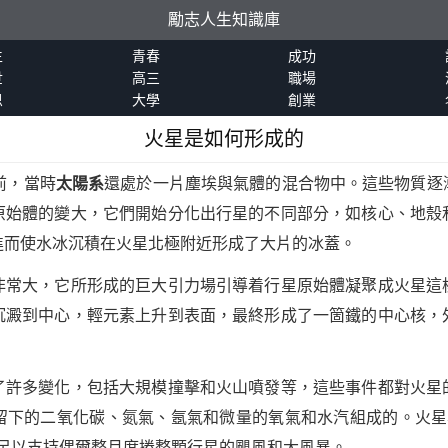
勵志人生知識庫
生
青春
成功
世
高三
職場
恩
大學
創業
火星是如何形成的
前，當時
太陽系
還處於一片塵埃與氣體的混合物中。這些物質逐
原始體的變大，它們開始分化出行星的不同部分，如核心、地殼
進而使水冰沉積在火星北極附近形成了大片的冰蓋。
非常大，它所形成的巨大引力場引導着行星原始體凝聚成火星這
沉澱到中心，輕元素上升到表面，最終形成了一箇鐵的中心核，
了許多變化，包括大規模撞擊和火山噴發等，這些事件都對火星
留下的二氧化碳、氮氣、氬氣和微量的氧氣和水汽組成的。火星
足以支持偶爾整月席捲整顆行星的颶風和大風暴。