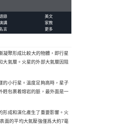
語錄
美文
演講
家教
名言
更多
漸凝聚形成比較大的物體，即行星
和大氣層。火星的外部大氣層因阻
樣的小行星。溫度足夠高時，星子
外麪包裹着熔岩的脈，最外面是一
的形成和演化產生了重要影響。火
表面的平均大氣壓強僅爲大約7毫